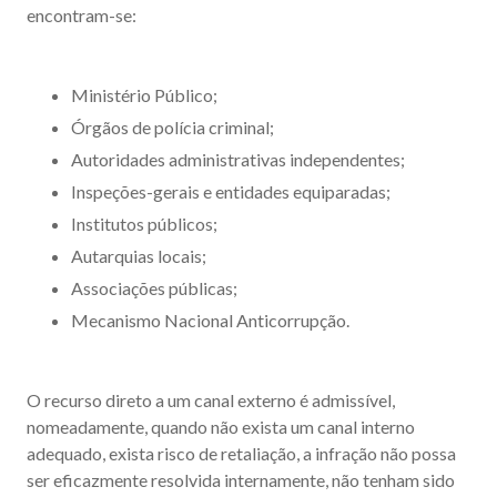
encontram-se:
Ministério Público;
Órgãos de polícia criminal;
Autoridades administrativas independentes;
Inspeções-gerais e entidades equiparadas;
Institutos públicos;
Autarquias locais;
Associações públicas;
Mecanismo Nacional Anticorrupção.
O recurso direto a um canal externo é admissível,
nomeadamente, quando não exista um canal interno
adequado, exista risco de retaliação, a infração não possa
ser eficazmente resolvida internamente, não tenham sido