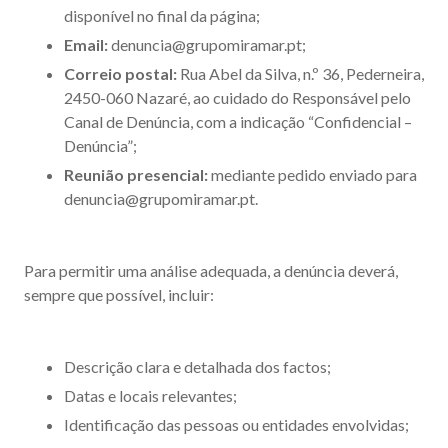
disponível no final da página;
Email:
denuncia@grupomiramar.pt;
Correio postal:
Rua Abel da Silva, n.º 36, Pederneira,
2450-060 Nazaré, ao cuidado do Responsável pelo
Canal de Denúncia, com a indicação “Confidencial –
Denúncia”;
Reunião presencial:
mediante pedido enviado para
denuncia@grupomiramar.pt.
Para permitir uma análise adequada, a denúncia deverá,
sempre que possível, incluir:
Descrição clara e detalhada dos factos;
Datas e locais relevantes;
Identificação das pessoas ou entidades envolvidas;