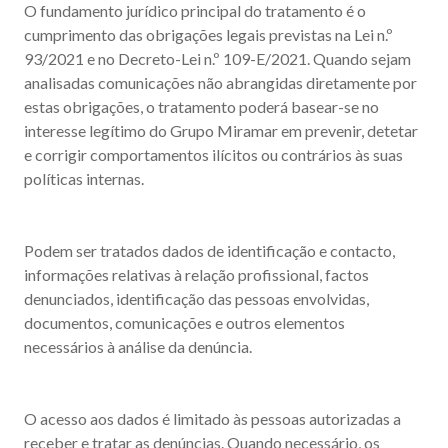
O fundamento jurídico principal do tratamento é o
cumprimento das obrigações legais previstas na Lei n.º
93/2021 e no Decreto-Lei n.º 109-E/2021. Quando sejam
analisadas comunicações não abrangidas diretamente por
estas obrigações, o tratamento poderá basear-se no
interesse legítimo do Grupo Miramar em prevenir, detetar
e corrigir comportamentos ilícitos ou contrários às suas
políticas internas.
Podem ser tratados dados de identificação e contacto,
informações relativas à relação profissional, factos
denunciados, identificação das pessoas envolvidas,
documentos, comunicações e outros elementos
necessários à análise da denúncia.
O acesso aos dados é limitado às pessoas autorizadas a
receber e tratar as denúncias. Quando necessário, os