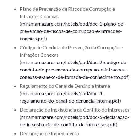
Plano de Prevenção de Riscos de Corrupção e
Infrações Conexas
(
miramarnazare.com/hotels/ppd/doc-1-plano-de-
prevencao-de-riscos-de-corrupcao-e-infracoes-
conexas.pdf
)
Código de Conduta de Prevenção da Corrupção e
Infrações Conexas
(
miramarnazare.com/hotels/ppd/doc-2-codigo-de-
conduta-de-prevencao-da-corrupcao-e-infracoes-
conexas-e-anexo-de-tomada-de-conhecimento.pdf
)
Regulamento do Canal de Denúncia Interna
(
miramarnazare.com/hotels/ppd/doc-4-
regulamento-do-canal-de-denuncia-interna.pdf
)
Declaração de Inexistência de Conflito de Interesses
(
miramarnazare.com/hotels/ppd/doc-6-declaracao-
de-inexistencia-de-conflito-de-interesses.pdf
)
Declaração de Impedimento