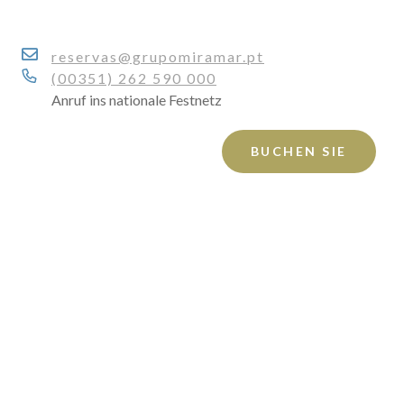
reservas@grupomiramar.pt
(00351) 262 590 000
Anruf ins nationale Festnetz
BUCHEN SIE
Anmelden
Buchung bearbeiten