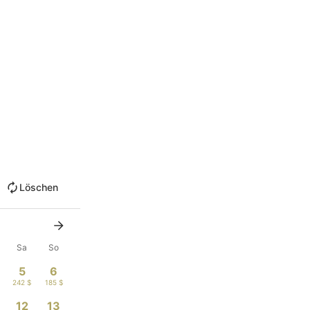
Löschen
Sa
So
5
6
242 $
185 $
12
13