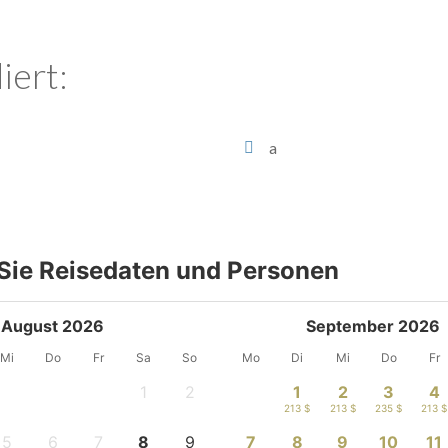
iert:
a
Sie Reisedaten und Personen
August 2026
September 2026
Mi
Do
Fr
Sa
So
Mo
Di
Mi
Do
Fr
1
2
1
2
3
4
-
-
213 $
213 $
235 $
213 $
5
6
7
8
9
7
8
9
10
11