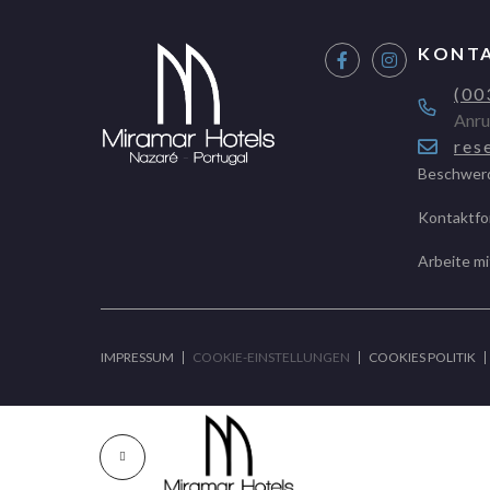
KONT
(00
Anru
res
Beschwer
Kontaktfo
Arbeite mi
IMPRESSUM
COOKIE-EINSTELLUNGEN
COOKIES POLITIK