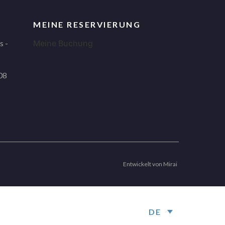
MEINE RESERVIERUNG
s -
Meine Buchung
08
Entwickelt von
Mirai
DE