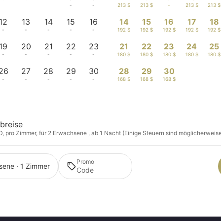
-
-
-
-
-
213 $
213 $
-
213 $
213 $
12
13
14
15
16
14
15
16
17
18
-
-
-
-
-
192 $
192 $
192 $
192 $
192 $
19
20
21
22
23
21
22
23
24
25
-
-
-
-
-
180 $
180 $
180 $
180 $
180 $
26
27
28
29
30
28
29
30
-
-
-
-
-
168 $
168 $
168 $
breise
D, pro Zimmer, für 2 Erwachsene , ab 1 Nacht (Einige Steuern sind möglicherweise 
Promo
sene · 1 Zimmer