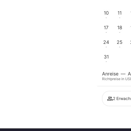
-
-
10
11
-
-
17
18
-
-
24
25
-
-
31
-
Anreise
—
A
Richtpreise in US
2 Erwach