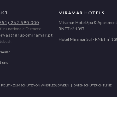
AKT
MIRAMAR HOTELS
351) 262 590 000
Miramar Hotel Spa & Apartment
f ins nationale Festnetz
RNET nº 1397
ervas@grupomiramar.pt
Hotel Miramar Sul - RNET nº 13
debuch
rmular
t uns
POLITIK ZUM SCHUTZ VON WHISTLEBLOWERN
DATENSCHUTZRICHTLINIE