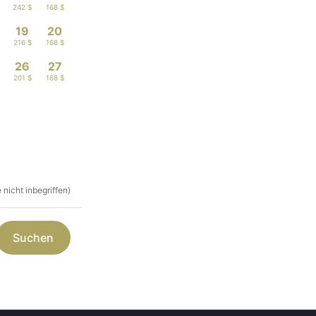
242 $
168 $
19
20
216 $
168 $
26
27
201 $
168 $
nicht inbegriffen)
Suchen