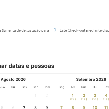
te (Ementa de degustação para
Late Check-out mediante disp
nar datas e pessoas
Agosto 2026
Setembro 2026
Qua
Qui
Sex
Sáb
Dom
Seg
Ter
Qua
Qui
Sex
1
2
1
2
3
4
-
-
213 $
213 $
234 $
213 
5
6
7
8
9
7
8
9
10
11