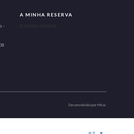
A MINHA RESERVA
s -
A minha reserva
08
Desenvolvido por
Mirai
PT