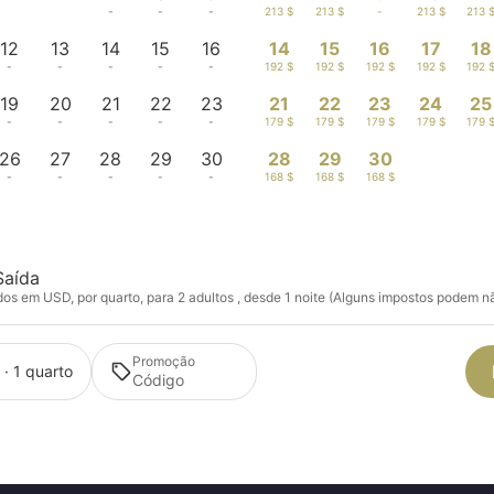
-
-
-
-
-
213 $
213 $
-
213 $
213 
12
13
14
15
16
14
15
16
17
18
-
-
-
-
-
192 $
192 $
192 $
192 $
192 
19
20
21
22
23
21
22
23
24
25
-
-
-
-
-
179 $
179 $
179 $
179 $
179 
26
27
28
29
30
28
29
30
-
-
-
-
-
168 $
168 $
168 $
Saída
s em USD, por quarto, para 2 adultos , desde 1 noite (Alguns impostos podem nã
Promoção
 · 1 quarto