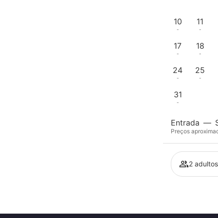
-
-
10
11
-
-
17
18
-
-
24
25
-
-
31
-
Entrada
—
Preços aproximado
2 adultos