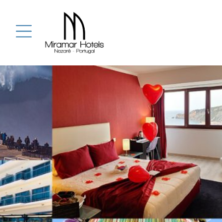
(00351) 262 5
reservas@grupomiramar.pt
Chamada para a red