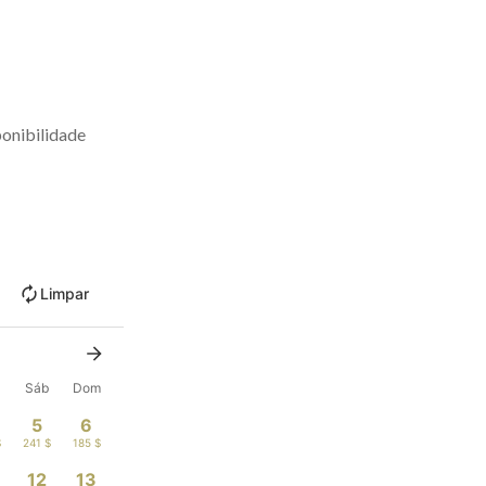
onibilidade
Limpar
Sáb
Dom
5
6
$
241 $
185 $
12
13