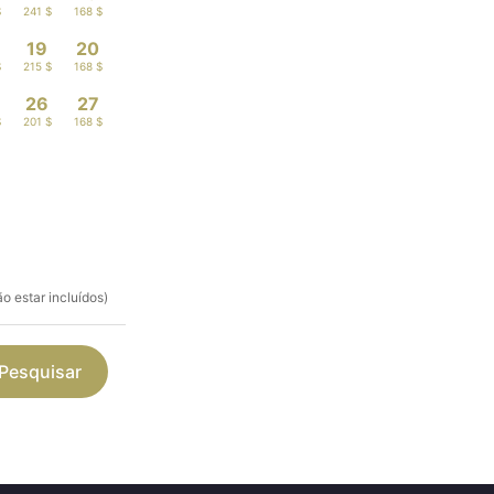
$
241 $
168 $
19
20
$
215 $
168 $
26
27
$
201 $
168 $
o estar incluídos)
Pesquisar