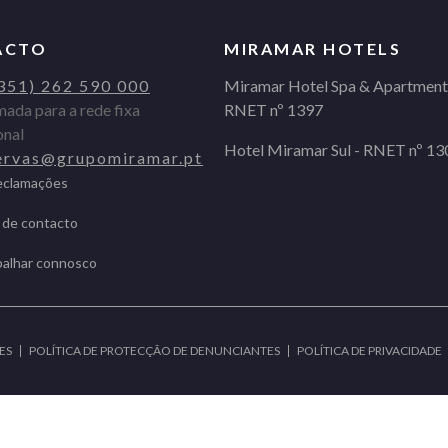
ACTO
MIRAMAR HOTELS
351) 262 590 000
Miramar Hotel Spa & Apartment
ada para a rede fixa
RNET nº 1397
onal
Hotel Miramar Sul - RNET nº 13
ervas@grupomiramar.pt
Reclamações
 de contacto
balhar connosco
ES
POLÍTICA DE PROTECÇÃO DE DENUNCIANTES
POLÍTICA DE PRIVACIDADE