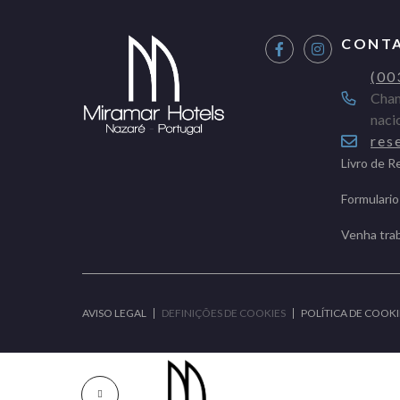
CONT
(00
Cham
naci
res
Livro de 
Formulario
Venha tra
AVISO LEGAL
DEFINIÇÕES DE COOKIES
POLÍTICA DE COOKI