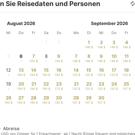
n Sie Reisedaten und Personen
August 2026
September 2026
Mi
Do
Fr
Sa
So
Mo
Di
Mi
Do
Fr
1
2
1
2
3
4
-
-
148 $
148 $
148 $
148 $
5
6
7
8
9
7
8
9
10
11
-
-
202 $
-
194 $
148 $
148 $
148 $
148 $
148 $
12
13
14
15
16
14
15
16
17
18
-
194 $
194 $
194 $
194 $
120 $
120 $
120 $
120 $
120 $
19
20
21
22
23
21
22
23
24
25
-
194 $
194 $
194 $
175 $
120 $
120 $
120 $
120 $
107 $
26
27
28
29
30
28
29
30
194 $
194 $
194 $
194 $
155 $
107 $
107 $
107 $
—
Abreise
n USD, pro Zimmer, für 1 Erwachsener , ab 1 Nacht (Einige Steuern sind möglicher