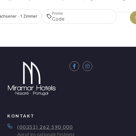
Promo
achsener · 1 Zimmer
KONTAKT
(00351) 262 590 000
Anruf ins nationale Festnetz