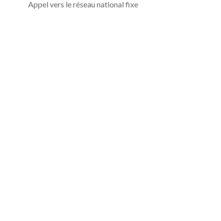
Appel vers le réseau national fixe
Se connecter / Adhérez
Quand
Gérer ma réservation
Qui
Chambre​ 1