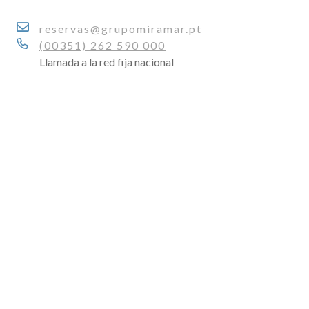
reservas@grupomiramar.pt
(00351) 262 590 000
Llamada a la red fija nacional