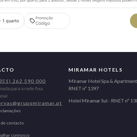
s em USD, por quarto, para 2 adultos , desde 2 noites (Alguns impostos podem nã
Promoção
· 1 quarto
ACTO
MIRAMAR HOTELS
351) 262 590 000
Miramar Hotel Spa & Apartment
ada para a rede fixa
RNET nº 1397
onal
Hotel Miramar Sul - RNET nº 13
ervas@grupomiramar.pt
Reclamações
 de contacto
balhar connosco