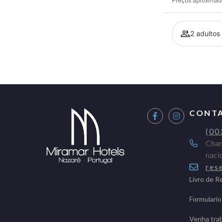
Preços aproximado
2 adultos 
CONT
(00
Cham
naci
res
Livro de 
Formulario
Venha tra