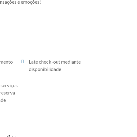
ensações e emoções!
amento
Late check-out mediante
disponibilidade
 serviços
 reserva
ade