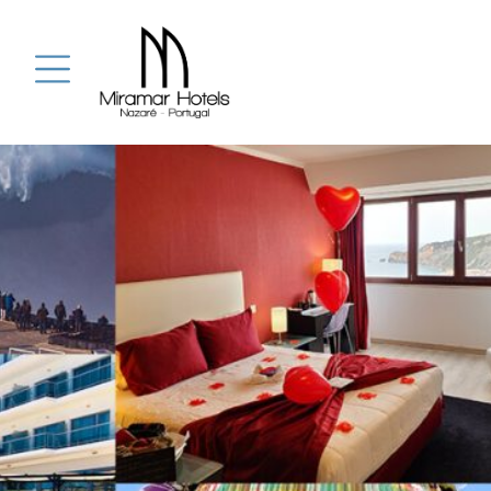
(00351) 262 5
reservas@grupomiramar.pt
Chamada para a red