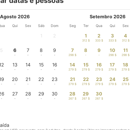
ar datas e pessoas
Agosto 2026
Setembro 2026
Qua
Qui
Sex
Sáb
Dom
Seg
Ter
Qua
Qui
Sex
1
2
1
2
3
4
-
-
312 $
333 $
333 $
312 $
5
6
7
8
9
7
8
9
10
11
-
-
-
-
-
298 $
-
-
298 $
298 $
12
13
14
15
16
14
15
16
17
18
-
-
-
-
-
279 $
279 $
279 $
279 $
279 $
19
20
21
22
23
21
22
23
24
25
-
-
-
-
-
279 $
279 $
279 $
279 $
279 $
26
27
28
29
30
28
29
30
-
-
-
-
-
267 $
267 $
267 $
aída