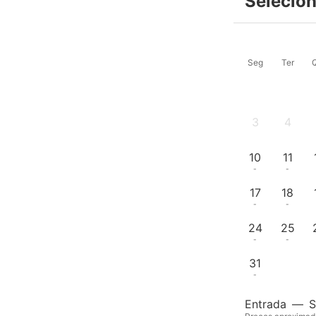
Selecion
Seg
Ter
3
4
-
-
10
11
-
-
17
18
-
-
24
25
-
-
31
-
Entrada
—
S