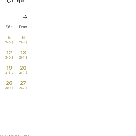
Limpar
Sáb
Dom
5
6
340 $
284 $
12
13
340 $
267 $
19
20
315 $
267 $
26
27
300 $
267 $