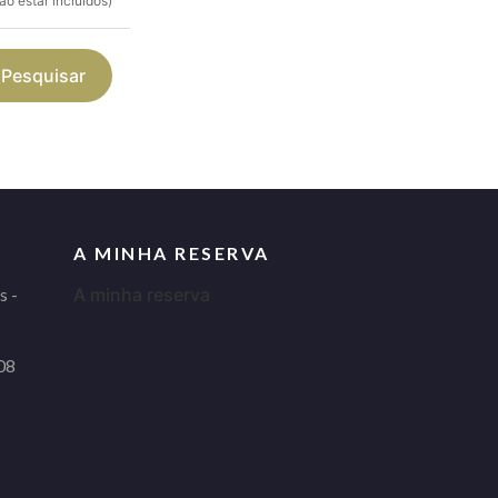
o estar incluídos)
Pesquisar
A MINHA RESERVA
s -
A minha reserva
08